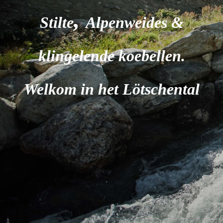
,
Stilte
Alpenweides &
klingelende koebellen.
Welkom in het Lötschental