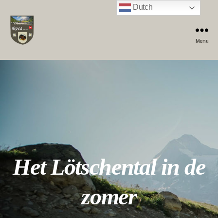
Dutch
Menu
Het Lötschental in de
zomer