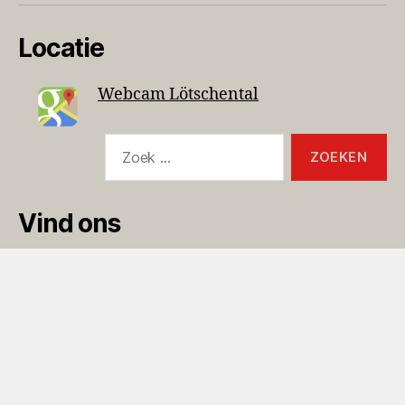
Locatie
Webcam Lötschental
Vind ons
Adres
Chalet Rosa zum Moos
Hockenstrasse 27
3917 Kippel
Zwitserland / Schweiz