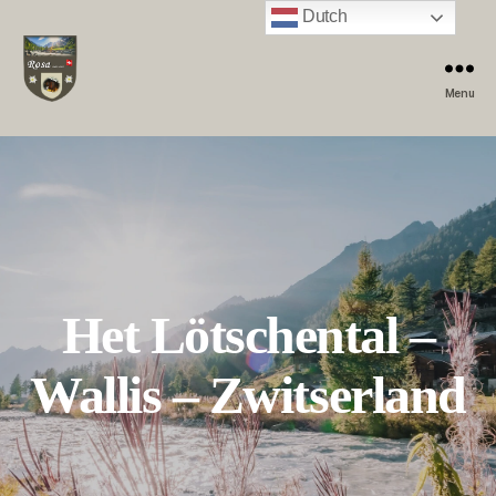
Dutch
Menu
Het Lötschental
–
Wallis – Zwitserland